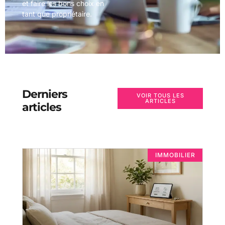
et faire les bons choix en
tant que propriétaire.
Derniers
VOIR TOUS LES
ARTICLES
articles
IMMOBILIER