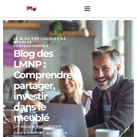
LE BLOG DES LOUEURS DE
MEUBLES
PROFESSIONNELS
Blog des
LMNP :
Comprendre,
partager,
investir
dans le
meublé
Un espace indépendant
pour s’informer, apprendre