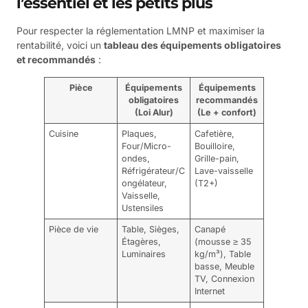
l’essentiel et les petits plus
Pour respecter la réglementation LMNP et maximiser la
rentabilité, voici un
tableau des équipements obligatoires
et recommandés
:
Pièce
Équipements
Équipements
obligatoires
recommandés
(Loi Alur)
(Le + confort)
Cuisine
Plaques,
Cafetière,
Four/Micro-
Bouilloire,
ondes,
Grille-pain,
Réfrigérateur/C
Lave-vaisselle
ongélateur,
(T2+)
Vaisselle,
Ustensiles
Pièce de vie
Table, Sièges,
Canapé
Étagères,
(mousse ≥ 35
Luminaires
kg/m³), Table
basse, Meuble
TV, Connexion
Internet